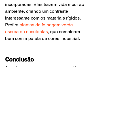
incorporadas. Elas trazem vida e cor ao 
ambiente, criando um contraste 
interessante com os materiais rígidos. 
Prefira 
plantas de folhagem verde 
escura ou suculentas
, que combinam 
bem com a paleta de cores industrial.
Conclusão
Transformar seu espaço com o estilo 
industrial é mais fácil do que parece. 
Com estas dicas práticas, você pode 
criar um ambiente moderno, funcional e 
cheio de personalidade. Lembre-se de 
valorizar a simplicidade, a 
funcionalidade e a beleza dos 
materiais brutos. Boa decoração!
#DesignDeInteriores
#EstiloContemporâneo