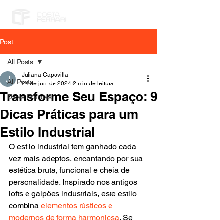
Post
All Posts
Juliana Capovilla
All Posts
21 de jun. de 2024
2 min de leitura
Transforme Seu Espaço: 9
Dicas Práticas
Dicas Práticas para um
Estilo Industrial
O estilo industrial tem ganhado cada 
vez mais adeptos, encantando por sua 
estética bruta, funcional e cheia de 
personalidade. Inspirado nos antigos 
lofts e galpões industriais, este estilo 
combina 
elementos rústicos e 
modernos de forma harmoniosa
. Se 