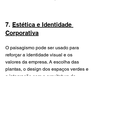
7. 
Estética e Identidade 
Corporativa
O paisagismo pode ser usado para 
reforçar a identidade visual e os 
valores da empresa. A escolha das 
plantas, o design dos espaços verdes e 
a integração com a arquitetura do 
edifício podem transmitir a imagem 
corporativa desejada. Um paisagismo 
bem executado reflete 
cuidado, 
atenção aos detalhes e uma visão de 
futuro
, aspectos valorizados por 
clientes e parceiros.