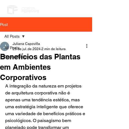
Post
All Posts
Juliana Capovilla
All Posts
25 de jul. de 2024
2 min de leitura
Benefícios das Plantas
Dicas Práticas
em Ambientes
Corporativos
A integração da natureza em projetos 
de arquitetura corporativa não é 
apenas uma tendência estética, mas 
uma estratégia inteligente que oferece 
uma variedade de benefícios práticos e 
psicológicos. O paisagismo bem 
planejado pode transformar um 